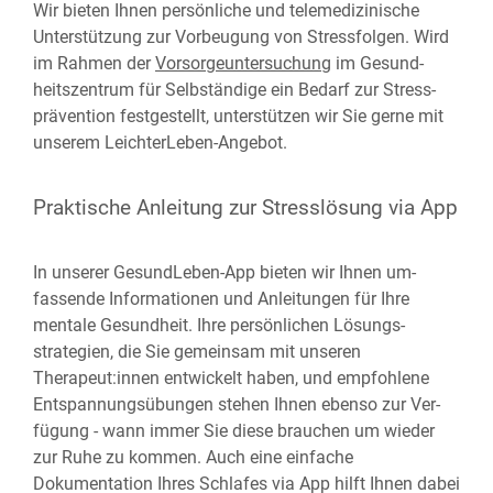
Wir bieten Ihnen persönliche und tele­medizinische
Unter­stützung zur Vor­beugung von Stress­folgen. Wird
im Rahmen der
Vorsorgeuntersuchung
im Gesund­
heits­zentrum für Selbständige ein Bedarf zur Stress­
prävention fest­ge­stellt, unter­stützen wir Sie gerne mit
unserem LeichterLeben-Angebot.
Praktische Anleitung zur Stress­lösung via App
In unserer GesundLeben-App bieten wir Ihnen um­
fassende Informationen und An­leitungen für Ihre
mentale Gesund­heit. Ihre persönlichen Lösungs­
strategien, die Sie gemeinsam mit unseren
Therapeut:innen ent­wickelt haben, und empfohlene
Ent­spannungs­übungen stehen Ihnen ebenso zur Ver­
fügung - wann immer Sie diese brauchen um wieder
zur Ruhe zu kommen. Auch eine ein­fache
Dokumentation Ihres Schlafes via App hilft Ihnen dabei