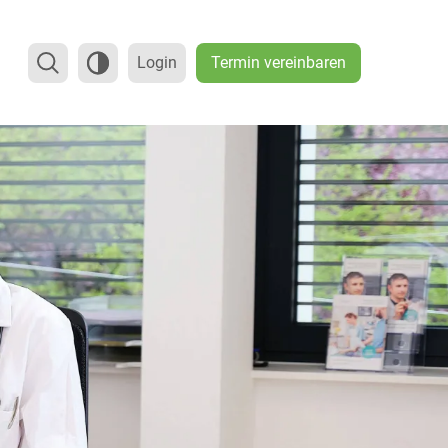
Termin vereinbaren
Login
REHABILITATION
Kontaktformular
Ambulante kardiologische Reha
Öffnungszeiten
ung
Anfahrt
ung
Feedback
ment
gen