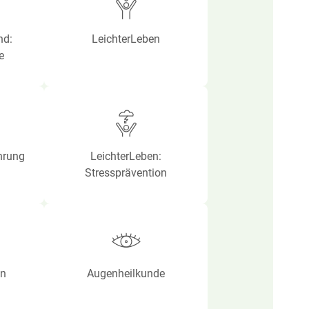
nd:
LeichterLeben
e
hrung
LeichterLeben:
Stressprävention
in
Augenheilkunde