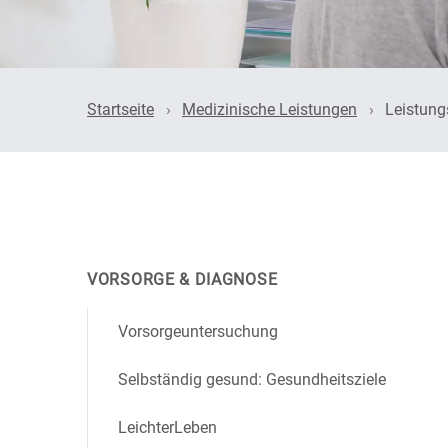
HNO
Stressprävention
Innere 
Startseite
Medizinische Leistungen
Leistung
Endoskopie
Neurolo
Orthopä
Psychiat
VORSORGE & DIAGNOSE
Radiolo
Vorsorgeuntersuchung
Urologie
Selbständig gesund: Gesundheitsziele
LeichterLeben