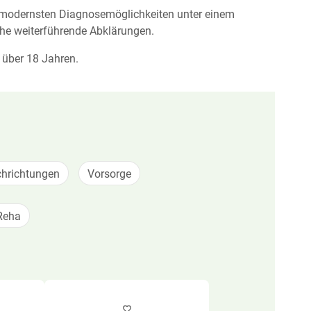
modernsten Diagnose­möglich­keiten unter einem
he weiter­führende Abklärungen.
 über 18 Jahren.
hrichtungen
Vorsorge
Reha