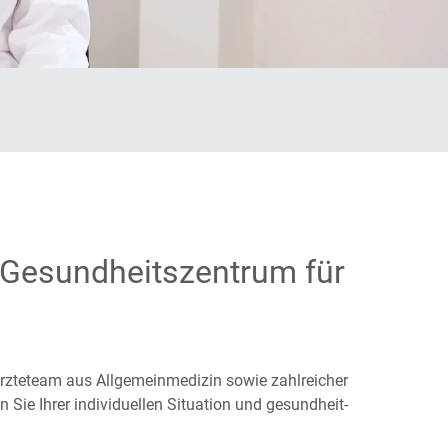
 Gesundheitszentrum für
zte­team aus Allgemein­medizin sowie zahl­reicher
Sie Ihrer individuellen Situation und gesund­heit­