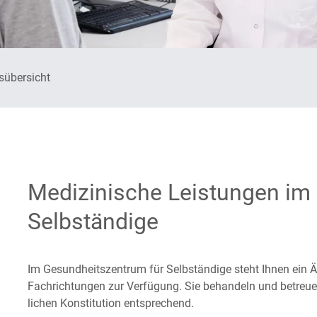
Presse
Physiotherapie
Medizin
sübersicht
Psychologische Beratung
gie
Stress-Burnout-Prävention
die
Telemedizin
rie
Medizinische Leistungen im
Bluthochdruck
Selbständige
gie
Herzschrittmacher-
Telemonitoring
Im Gesundheitszentrum für Selbständige steht Ihnen ein Är
Fach­richtungen zur Verfügung. Sie behandeln und betreuen 
lichen Konstitution entsprechend.