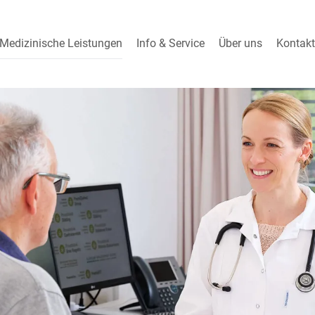
Medizinische Leistungen
Info & Service
Über uns
Kontakt
ICHTUNGEN
BERATUNG & THERAPIE
Patienteninformation
Unser Team
inmedizin
Ergotherapie
& Downloads
Jobs und Bewerb
ilkunde
Ernährungsberatung
Fragen & Antworten
Schnellbewerb
e
Gesundheits-Risiko-
Bioelektrische Impedanz-
Test
Analyse
Benefits
logie
Tipps & News
Gefäßmedizin
Qualitätsmanage
ogie
Partnereinrichtun
Kopfschmerzen