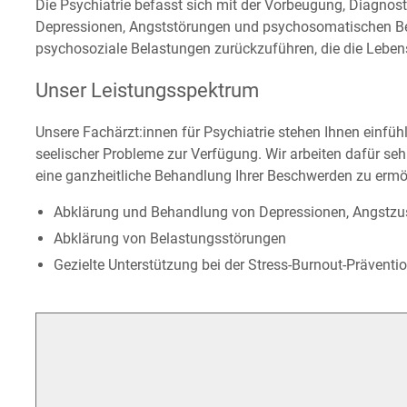
Die Psychiatrie befasst sich mit der Vorbeugung, Diagnos
Depressionen, Angst­störungen und psycho­somatischen Be­
psycho­soziale Be­lastungen zurück­zu­führen, die die Lebens
Unser Leistungsspektrum
Unsere Fachärzt:innen für Psychiatrie stehen Ihnen einfühl
seelischer Probleme zur Ver­fügung. Wir arbeiten dafür s
eine ganz­heitliche Be­handlung Ihrer Beschwerden zu er­mö
Abklärung und Behandlung von Depressionen, Angst­zu­
Abklärung von Belastungs­störungen
Gezielte Unterstützung bei der Stress-Burnout-Präventi