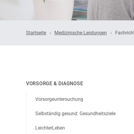
HNO
Stressprävention
Innere 
Startseite
Medizinische Leistungen
Fachrich
Endoskopie
Neurolo
Orthopä
Psychiat
VORSORGE & DIAGNOSE
Radiolo
Vorsorgeuntersuchung
Urologie
Selbständig gesund: Gesundheitsziele
LeichterLeben