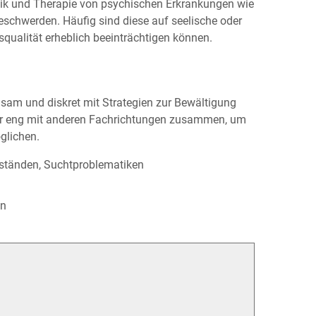
tik und Therapie von psychischen Er­krankungen wie
schwerden. Häufig sind diese auf seelische oder
­qualität er­heblich be­einträchtigen können.
­sam und diskret mit Strategien zur Be­wältigung
ehr eng mit anderen Fach­richtungen zu­sammen, um
glichen.
ständen, Sucht­problematiken
on