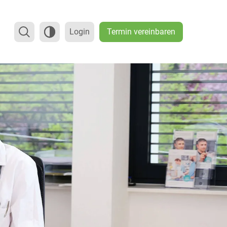
Termin vereinbaren
Login
REHABILITATION
Kontaktformular
Ambulante kardiologische Reha
Öffnungszeiten
ung
Anfahrt
ung
Feedback
ment
gen