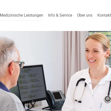
Medizinische Leistungen
Info & Service
Über uns
Kontakt
ICHTUNGEN
BERATUNG & THERAPIE
Patienteninformation
Unser Team
inmedizin
Ergotherapie
& Downloads
Jobs und Bewerb
ilkunde
Ernährungsberatung
Fragen & Antworten
Schnellbewerb
e
Gesundheits-Risiko-
Bioelektrische Impedanz-
Test
Analyse
Benefits
logie
Tipps & News
Gefäßmedizin
Qualitätsmanage
ogie
Partnereinrichtun
Kopfschmerzen