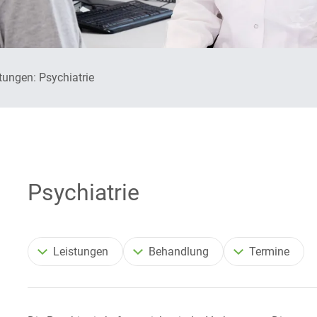
Presse
Physiotherapie
Medizin
tungen
Psychiatrie
Psychologische Beratung
gie
Stress-Burnout-Prävention
die
Telemedizin
rie
Psychiatrie
Bluthochdruck
gie
Herzschrittmacher-
Leistungen
Behandlung
Termine
Telemonitoring