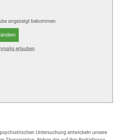
Tube angezeigt bekommen.
 ändern
nmalig erlauben
sychiatrischen Unter­suchung ent­wickeln unsere
n Therapie­plan. Neben der auf Ihre Bedürfnisse