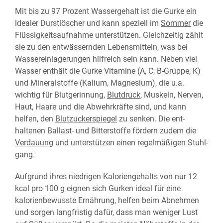
Mit bis zu 97 Prozent Wassergehalt ist die Gurke ein
idealer Durst­löscher und kann speziell im
Sommer
die
Flüssig­keits­auf­nahme unter­stützen. Gleich­zeitig zählt
sie zu den ent­wässernden Lebens­mitteln, was bei
Wasser­einlagerungen hilf­reich sein kann. Neben viel
Wasser enthält die Gurke Vitamine (A, C, B-Gruppe, K)
und Mineral­stoffe (Kalium, Magnesium), die u.a.
wichtig für Blut­gerinnung,
Blutdruck
, Muskeln, Nerven,
Haut, Haare und die Ab­wehr­kräfte sind, und kann
helfen, den
Blut­zucker­spiegel
zu senken. Die ent­
haltenen Ballast- und Bitter­stoffe fördern zudem die
Verdauung
und unter­stützen einen regel­mäßigen Stuhl­
gang.
Aufgrund ihres niedrigen Kalorien­gehalts von nur 12
kcal pro 100 g eignen sich Gurken ideal für eine
kalorien­bewusste Ernährung, helfen beim Ab­nehmen
und sorgen lang­fristig dafür, dass man weniger Lust