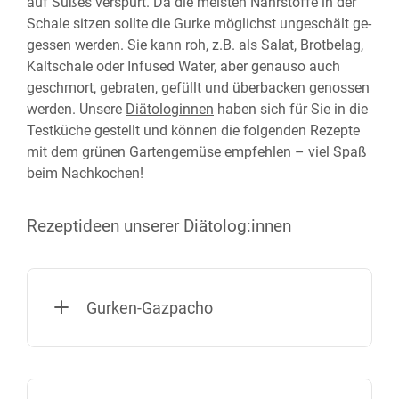
auf Süßes verspürt. Da die meisten Nähr­stoffe in der
Schale sitzen sollte die Gurke möglichst un­ge­schält ge­
gessen werden. Sie kann roh, z.B. als Salat, Brot­belag,
Kalt­schale oder Infused Water, aber genauso auch
geschmort, gebraten, gefüllt und über­backen ge­nossen
werden. Unsere
Diätologinnen
haben sich für Sie in die
Test­küche gestellt und können die folgenden Rezepte
mit dem grünen Garten­gemüse empfehlen – viel Spaß
beim Nach­kochen!
Rezeptideen unserer Diätolog:innen
Gurken-Gazpacho