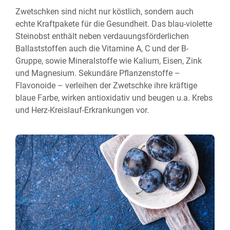
Zwetschken sind nicht nur köstlich, sondern auch
echte Kraft­pakete für die Gesund­heit. Das blau-violette
Stein­obst ent­hält neben ver­dauungs­förder­lichen
Ballast­stoffen auch die Vitamine A, C und der B-
Gruppe, sowie Mineral­stoffe wie Kalium, Eisen, Zink
und Magnesium. Sekundäre Pflanzen­stoffe –
Flavonoide – verleihen der Zwetschke ihre kräftige
blaue Farbe, wirken anti­oxidativ und beugen u.a. Krebs
und Herz-Kreislauf-Erkrankungen vor.