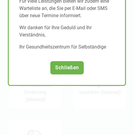
Für viele Leistungen bieten wir zudem eine
Warte­liste an, die Sie per E-Mail oder SMS
Ernährungs­
Proteinreiche
über neue Termine informiert.
beratung (vor Ort)
Ernährung
Wir danken für Ihre Geduld und Ihr
(telemed)
Verständnis,
Ihr Gesundheitszentrum für Selbständige
Schließen
Darmstärkende
Unverträglich­keiten
Ernährung
verstehen (telemed)
(telemed)