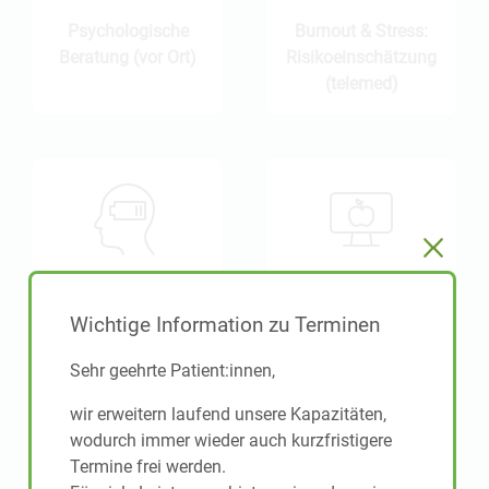
Psycho­logische
Burnout & Stress:
Beratung (vor Ort)
Risiko­einschätzung
(telemed)
Burnout & Stress:
Ernährungs­
Risiko­einschätzung
beratung (telemed)
Wichtige Information zu Terminen
(vor Ort)
Sehr geehrte Patient:innen,
wir erweitern laufend unsere Kapazitäten,
wodurch immer wieder auch kurz­fristigere
Termine frei werden.